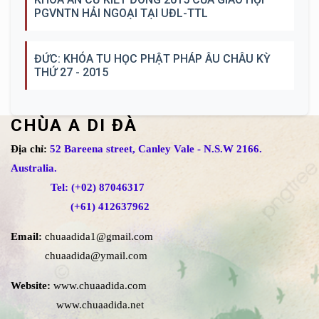
PGVNTN HẢI NGOẠI TẠI UĐL-TTL
ĐỨC: KHÓA TU HỌC PHẬT PHÁP ÂU CHÂU KỲ
THỨ 27 - 2015
CHÙA A DI ĐÀ
Địa chỉ:
52 Bareena street, Canley Vale - N.S.W 2166.
Australia.
Tel: (+02) 87046317
(+61) 412637962
Email:
chuaadida1@gmail.com
chuaadida@ymail.com
Website:
www.chuaadida.com
www.chuaadida.net