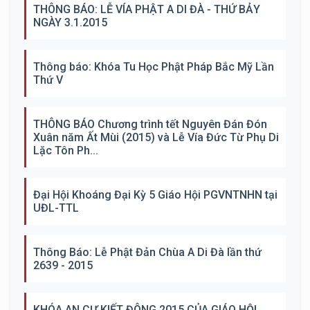
THÔNG BÁO: LỄ VÍA PHẬT A DI ĐÀ - THỨ BẢY
NGÀY 3.1.2015
Thông báo: Khóa Tu Học Phật Pháp Bắc Mỹ Lần
Thứ V
THÔNG BÁO Chương trình tết Nguyên Đán Đón
Xuân năm Ất Mùi (2015) và Lễ Vía Đức Từ Phụ Di
Lặc Tôn Ph...
Đại Hội Khoáng Đại Kỳ 5 Giáo Hội PGVNTNHN tại
UĐL-TTL
Thông Báo: Lễ Phật Đản Chùa A Di Đà lần thứ
2639 - 2015
KHÓA AN CƯ KIẾT ĐÔNG 2015 CỦA GIÁO HỘI