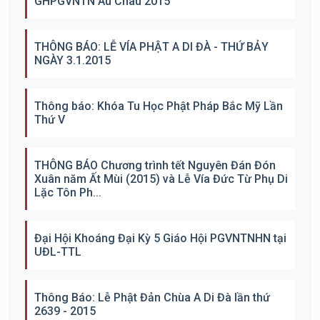
GHPGVNTN Âu Châu 2015
THÔNG BÁO: LỄ VÍA PHẬT A DI ĐÀ - THỨ BẢY
NGÀY 3.1.2015
Thông báo: Khóa Tu Học Phật Pháp Bắc Mỹ Lần
Thứ V
THÔNG BÁO Chương trình tết Nguyên Đán Đón
Xuân năm Ất Mùi (2015) và Lễ Vía Đức Từ Phụ Di
Lặc Tôn Ph...
Đại Hội Khoáng Đại Kỳ 5 Giáo Hội PGVNTNHN tại
UĐL-TTL
Thông Báo: Lễ Phật Đản Chùa A Di Đà lần thứ
2639 - 2015