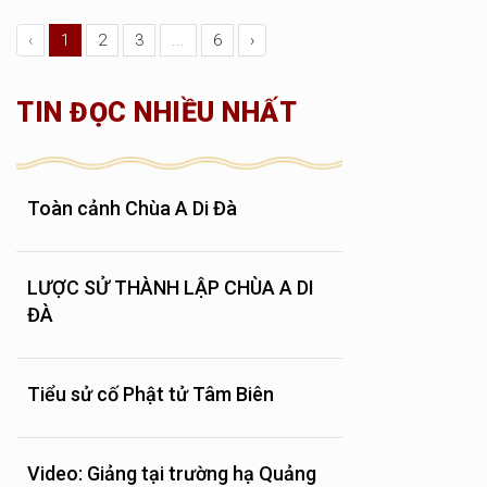
‹
1
2
3
...
6
›
TIN ĐỌC NHIỀU NHẤT
Toàn cảnh Chùa A Di Đà
LƯỢC SỬ THÀNH LẬP CHÙA A DI
ĐÀ
Tiểu sử cố Phật tử Tâm Biên
Video: Giảng tại trường hạ Quảng