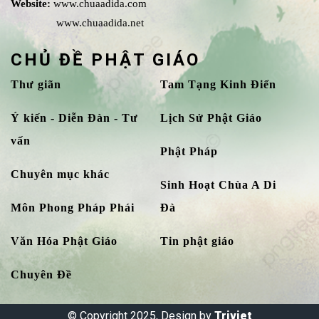
Website:
www.chuaadida.com
www.chuaadida.net
CHỦ ĐỀ PHẬT GIÁO
Thư giãn
Tam Tạng Kinh Điển
Ý kiến - Diễn Đàn - Tư
Lịch Sử Phật Giáo
vấn
Phật Pháp
Chuyên mục khác
Sinh Hoạt Chùa A Di
Môn Phong Pháp Phái
Đà
Văn Hóa Phật Giáo
Tin phật giáo
Chuyên Đề
© Copyright 2025, Design by
Triviet