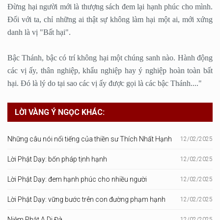
Ðừng hại người mới là thượng sách đem lại hạnh phúc cho mình.
Ðối với ta, chỉ những ai thật sự không làm hại một ai, mới xứng
danh là vị "Bất hại".
Bậc Thánh, bậc có trí không hại một chúng sanh nào. Hành động
các vị ấy, thân nghiệp, khẩu nghiệp hay ý nghiệp hoàn toàn bất
hại. Ðó là lý do tại sao các vị ấy được gọi là các bậc Thánh...."
LỜI VÀNG Ý NGỌC KHÁC:
Những câu nói nổi tiếng của thiền sư Thích Nhất Hạnh
12/02/2025
Lời Phật Dạy: bốn pháp tịnh hạnh
12/02/2025
Lời Phật Dạy: đem hạnh phúc cho nhiều người
12/02/2025
Lời Phật Dạy: vững bước trên con đường phạm hạnh
12/02/2025
Niệm Phật A Di Đà
12/02/2025