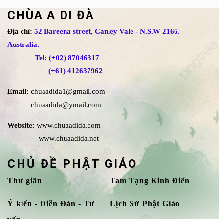
CHÙA A DI ĐÀ
Địa chỉ:
52 Bareena street, Canley Vale - N.S.W 2166.
Australia.
Tel: (+02) 87046317
(+61) 412637962
Email:
chuaadida1@gmail.com
chuaadida@ymail.com
Website:
www.chuaadida.com
www.chuaadida.net
CHỦ ĐỀ PHẬT GIÁO
Thư giãn
Tam Tạng Kinh Điển
Ý kiến - Diễn Đàn - Tư
Lịch Sử Phật Giáo