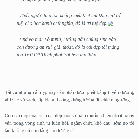
- Thấy người ta u tối, không hiểu biết mà khai mở trí
tuệ, cho học hành chữ nghĩa, đó là trí tuệ đẹp.
- Phá vỡ màn vô minh, hướng dẫn chúng sinh vào
con đường an vui, giải thóat, đó là cái đẹp tối thắng
mà Trời Đế Thích phải trải hoa tán thán.
Tất cả những cái đẹp này cần phải được phát bằng tuyên dương,
ghi vào sử sách, lập bia ghi công, dựng tượng để chiêm ngưỡng.
Còn cái đẹp của cô là cái đẹp của sự ham muốn, chiếm đọat, xoay
vần trong vòng sinh tử luân hồi, ngầm chứa khổ đau, sớm nở tối
tàn không có chi đáng tán dương cả.