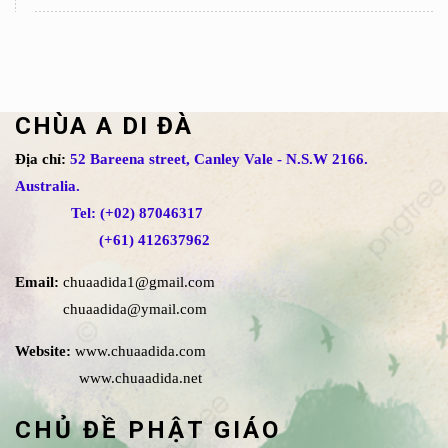
CHÙA A DI ĐÀ
Địa chỉ:
52 Bareena street, Canley Vale - N.S.W 2166.
Australia.
Tel: (+02) 87046317
(+61) 412637962
Email:
chuaadida1@gmail.com
chuaadida@ymail.com
Website:
www.chuaadida.com
www.chuaadida.net
CHỦ ĐỀ PHẬT GIÁO