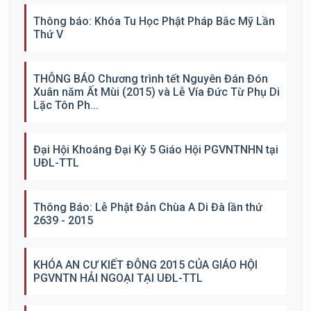
Thông báo: Khóa Tu Học Phật Pháp Bắc Mỹ Lần
Thứ V
THÔNG BÁO Chương trình tết Nguyên Đán Đón
Xuân năm Ất Mùi (2015) và Lễ Vía Đức Từ Phụ Di
Lặc Tôn Ph...
Đại Hội Khoáng Đại Kỳ 5 Giáo Hội PGVNTNHN tại
UĐL-TTL
Thông Báo: Lễ Phật Đản Chùa A Di Đà lần thứ
2639 - 2015
KHÓA AN CƯ KIẾT ĐÔNG 2015 CỦA GIÁO HỘI
PGVNTN HẢI NGOẠI TẠI UĐL-TTL