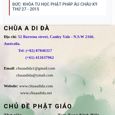
ĐỨC: KHÓA TU HỌC PHẬT PHÁP ÂU CHÂU KỲ
THỨ 27 - 2015
CHÙA A DI ĐÀ
Địa chỉ:
52 Bareena street, Canley Vale - N.S.W 2166.
Australia.
Tel: (+02) 87046317
(+61) 412637962
Email:
chuaadida1@gmail.com
chuaadida@ymail.com
Website:
www.chuaadida.com
www.chuaadida.net
CHỦ ĐỀ PHẬT GIÁO