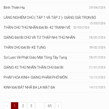
Bình Thiên Hạ
29/04/2026
LĂNG NGHIÊM CHÚ ( TẬP 1 VÀ TẬP 2 )- GIẢNG GIẢI TRỌN BỘ
15/03/2026
THẦN CHÚ THỦ NHÃN ĐẠI BI- 42 TRANH VẼ
02/03/2026
GIẢNG ĐẠI BI CHÚ VÀ TỨ THẬP NHỊ THỦ NHÃN
28/02/2026
THẦN CHÚ ĐẠI BI- KỆ TỤNG
09/02/2026
Sơ Lược Về Phật Giáo Mật Tông Tây Tạng
28/01/2026
GIẢNG 42 THỦ NHÃN THẦN CHÚ ĐẠI BI
21/01/2026
PHÁP HOA KINH- GIẢNG PHẨM PHỔ MÔN
15/12/2025
KINH ĐẠI BÁT NHÃ BA LA MẬT ĐA
14/12/2025
‹
1
2
3
...
65
›