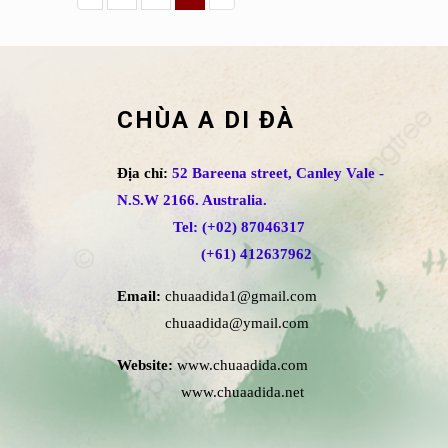
CHÙA A DI ĐÀ
Địa chỉ:
52 Bareena street, Canley Vale -
N.S.W 2166. Australia.
Tel: (+02) 87046317
(+61) 412637962
Email:
chuaadida1@gmail.com
chuaadida@ymail.com
Website:
www.chuaadida.com
www.chuaadida.net