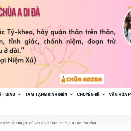
ẬT GIÁO
TAM TẠNG KINH ĐIỂN
CHUYÊN ĐỀ
VĂN HÓA 
năm Ất Mùi (2015) và Lễ Vía Đức Từ Phụ Di Lặc Tôn Phật