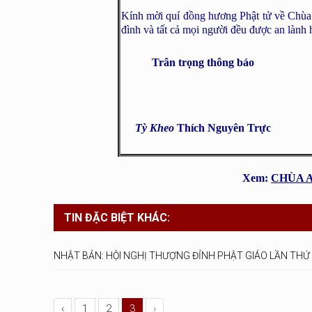
Kính mời quí đồng hương Phật tử về Chùa 
đình và tất cả mọi người đều được an lành
Trân trọng thông báo
Tỳ Kheo
Thích Nguyên Trực
Xem:
CHÙA A
TIN ĐẶC BIỆT KHÁC:
NHẬT BẢN: HỘI NGHỊ THƯỢNG ĐỈNH PHẬT GIÁO LẦN THỨ 
‹
1
2
3
›