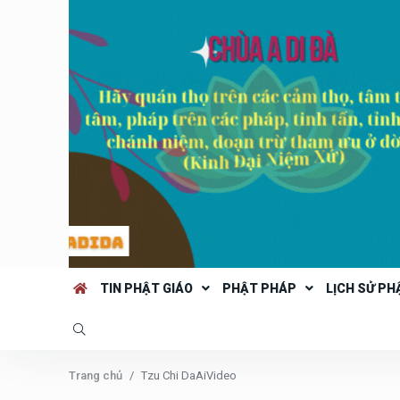
TIN PHẬT GIÁO
PHẬT PHÁP
LỊCH SỬ PH
Trang chủ
Tzu Chi DaAiVideo