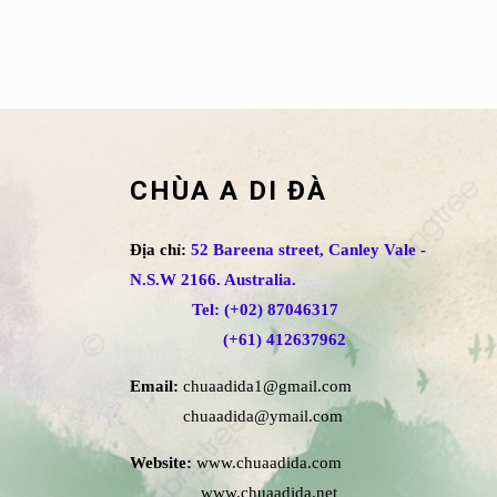
CHÙA A DI ĐÀ
Địa chỉ:
52 Bareena street, Canley Vale -
N.S.W 2166. Australia.
Tel: (+02) 87046317
(+61) 412637962
Email:
chuaadida1@gmail.com
chuaadida@ymail.com
Website:
www.chuaadida.com
www.chuaadida.net