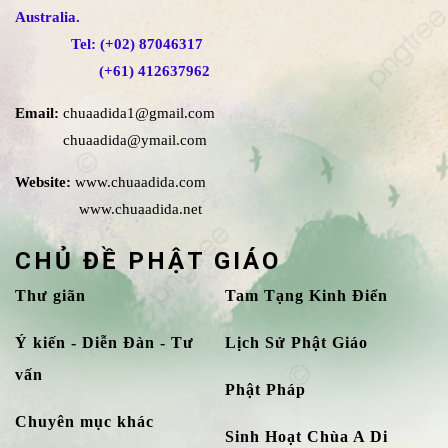
Australia.
Tel: (+02) 87046317
(+61) 412637962
Email:
chuaadida1@gmail.com
chuaadida@ymail.com
Website:
www.chuaadida.com
www.chuaadida.net
CHỦ ĐỀ PHẬT GIÁO
Thư giãn
Tam Tạng Kinh Điển
Ý kiến - Diễn Đàn - Tư
Lịch Sử Phật Giáo
vấn
Phật Pháp
Chuyên mục khác
Sinh Hoạt Chùa A Di