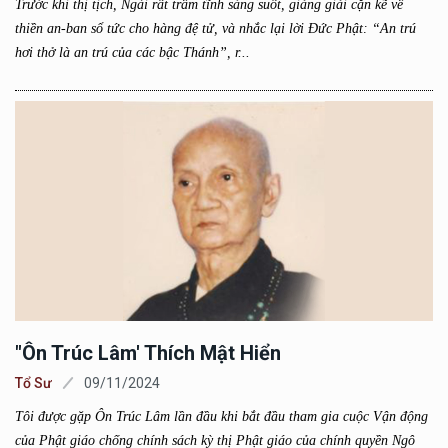
Trước khi thị tịch, Ngài rất trầm tĩnh sáng suốt, giảng giải cặn kẽ về
thiền an-ban sổ tức cho hàng đệ tử, và nhắc lại lời Đức Phật: “An trú
hơi thở là an trú của các bậc Thánh”, r...
"Ôn Trúc Lâm' Thích Mật Hiển
Tổ Sư
09/11/2024
Tôi được gặp Ôn Trúc Lâm lần đầu khi bắt đầu tham gia cuộc Vận động
của Phật giáo chống chính sách kỳ thị Phật giáo của chính quyền Ngô