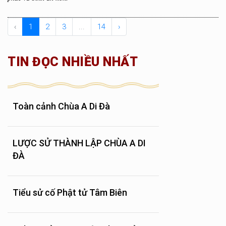
‹
1
2
3
...
14
›
TIN ĐỌC NHIỀU NHẤT
Toàn cảnh Chùa A Di Đà
LƯỢC SỬ THÀNH LẬP CHÙA A DI
ĐÀ
Tiểu sử cố Phật tử Tâm Biên