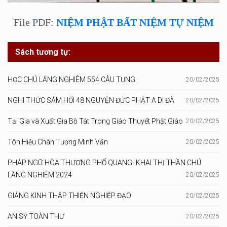
File PDF:
NIỆM PHẬT BẤT NIỆM TỰ NIỆM
Sách tương tự:
HỌC CHÚ LĂNG NGHIÊM 554 CÂU TỤNG
20/02/2025
NGHI THỨC SÁM HỐI 48 NGUYỆN ĐỨC PHẬT A DI ĐÀ
20/02/2025
Tại Gia và Xuất Gia Bồ Tát Trong Giáo Thuyết Phật Giáo
20/02/2025
Tôn Hiệu Chân Tượng Minh Văn
20/02/2025
PHÁP NGỮ HÒA THƯỢNG PHỔ QUANG- KHAI THỊ THẦN CHÚ
LĂNG NGHIÊM 2024
20/02/2025
GIẢNG KINH THẬP THIỆN NGHIỆP ĐẠO
20/02/2025
AN SỸ TOÀN THƯ
20/02/2025