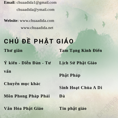
Email:
chuaadida1@gmail.com
chuaadida@ymail.com
Website:
www.chuaadida.com
www.chuaadida.net
CHỦ ĐỀ PHẬT GIÁO
Thư giãn
Tam Tạng Kinh Điển
Ý kiến - Diễn Đàn - Tư
Lịch Sử Phật Giáo
vấn
Phật Pháp
Chuyên mục khác
Sinh Hoạt Chùa A Di
Môn Phong Pháp Phái
Đà
Văn Hóa Phật Giáo
Tin phật giáo