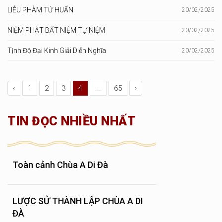
LIỄU PHÀM TỨ HUẤN
20/02/2025
NIỆM PHẬT BẤT NIỆM TỰ NIỆM
20/02/2025
Tịnh Độ Đại Kinh Giải Diễn Nghĩa
20/02/2025
‹
1
2
3
4
...
65
›
TIN ĐỌC NHIỀU NHẤT
Toàn cảnh Chùa A Di Đà
LƯỢC SỬ THÀNH LẬP CHÙA A DI
ĐÀ