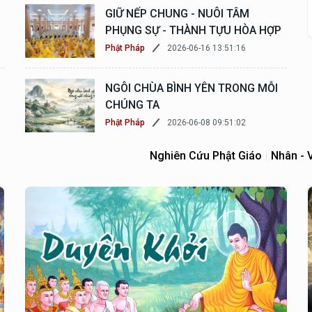
GIỮ NẾP CHUNG - NUÔI TÂM
PHỤNG SỰ - THÀNH TỰU HÒA HỢP
2026-06-16 13:51:16
Phật Pháp
NGÔI CHÙA BÌNH YÊN TRONG MỖI
CHÚNG TA
2026-06-08 09:51:02
Phật Pháp
Nghiên Cứu Phật Giáo
Nhân - 
|