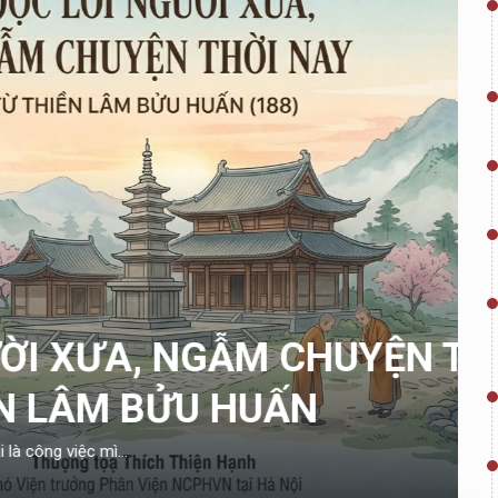
A, NGẪM CHUYỆN THỜI
 BỬU HUẤN
.