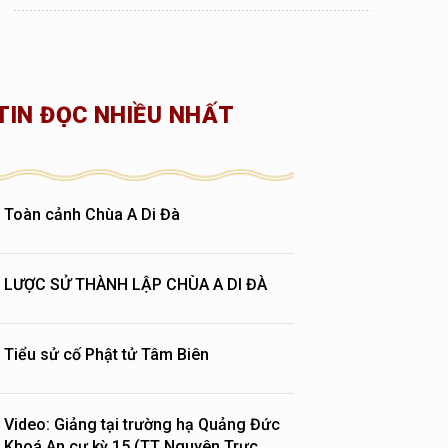
TIN ĐỌC NHIỀU NHẤT
Toàn cảnh Chùa A Di Đà
LƯỢC SỬ THÀNH LẬP CHÙA A DI ĐÀ
Tiểu sử cố Phật tử Tâm Biên
Video: Giảng tại trường hạ Quảng Đức
Khoá An cư kỳ 15 (TT Nguyên Trực,...