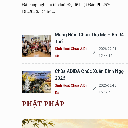
Đà trang nghiêm tổ chức Đại lễ Phật Đản PL.2570 –
DL.2026. Dù trờ...
Mùng Năm Chúc Thọ Mẹ – Bà 94
Tuổi
Sinh Hoạt Chùa A Di
2026-02-21
12:44:16
Đà
Chùa ADIDA Chúc Xuân Bính Ngọ
2026
Sinh Hoạt Chùa A Di
2026-02-13
16:09:40
Đà
PHẬT PHÁP