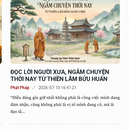
ĐỌC LỜI NGƯỜI XƯA, NGẪM CHUYỆN
THỜI NAY TỪ THIỀN LÂM BỬU HUẤN
Phật Pháp
2026-07-10 16:41:21
“Điều đáng gìn giữ nhất không phải là công việc mình đang
đảm nhận, cũng không phải là vị trí mình đang có, mà là
đạo tâ...