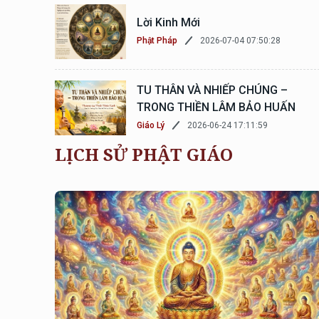
Lời Kinh Mới
2026-07-04 07:50:28
Phật Pháp
TU THÂN VÀ NHIẾP CHÚNG –
TRONG THIỀN LÂM BẢO HUẤN
2026-06-24 17:11:59
Giáo Lý
LỊCH SỬ PHẬT GIÁO