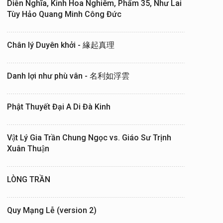
Diễn Nghĩa, Kinh Hoa Nghiêm, Phẩm 35, Như Lai
Tùy Hảo Quang Minh Công Đức
Chân lý Duyên khởi - 緣起真理
Danh lợi như phù vân - 名利如浮雲
Phật Thuyết Đại A Di Đà Kinh
Hội Đồng Giáo Phẩm
09/07/2026
KÍNH BẬC TRƯỞNG THƯỢN
Vật Lý Gia Trần Chung Ngọc vs. Giáo Sư Trịnh
Xuân Thuận
CƯƠNG ĐỂ ĐỪNG PHỤ CÔN
TRƯỚC
LÒNG TRẦN
Bài viết “Kính Bậc Trưởng Thượng” là đôi lời suy n...
Quy Mạng Lễ (version 2)