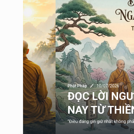
Phật Pháp
10/07/2026
ĐỌC LỜI NGƯỜI XƯ
NAY TỪ THIỀN LÂM
“Điều đáng gìn giữ nhất không phải là công việc mì..