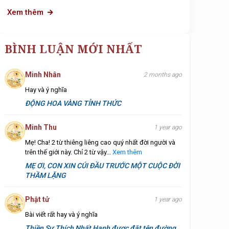
Xem thêm
BÌNH LUẬN MỚI NHẤT
Minh Nhân
2 months ago
Hay và ý nghĩa
ĐỘNG HOA VÀNG TỈNH THỨC
Minh Thu
1 year ago
Mẹ! Cha! 2 từ thiêng liêng cao quý nhất đời người và
trên thế giới này. Chỉ 2 từ vậy...
Xem thêm
MẸ ƠI, CON XIN CÚI ĐẦU TRƯỚC MỘT CUỘC ĐỜI
THẦM LẶNG
Phật tử
1 year ago
Bài viết rất hay và ý nghĩa
Thiền Sư Thích Nhất Hạnh được đặt tên đường